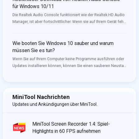
für Windows 10/11
Die Realtek Audio Console funktioniert wie der Realtek HD Audio
Manager, ist aber fortschrittlicher. Wenn sie auf Ihrem Gerät fehlt
oder nicht geöffnet werden kann, können Sie sie herunterladen
oder aktualisieren, um das Problem zu lösen. MiniTool Software
wird Ihnen in diesem Beitrag zeigen, wie Sie die Realtek Audio
Wie booten Sie Windows 10 sauber und warum
Console herunterladen können.
müssen Sie es tun?
Wenn Sie auf Ihrem Computer keine Programme ausführen oder
Updates installieren können, können Sie einen sauberen Neustart
durchführen, um zu versuchen, in Konflikt stehende Dienste zu
finden, die Sie daran hindern, Ihren Computer normal zu
verwenden. In diesem Artikel erfahren Sie, wie Sie Windows 10
sauber booten. Weitere nützliche Informationen finden Sie auf
MiniTool Nachrichten
der MiniTool-Homepage.
Updates und Ankündigungen über MiniTool.
MiniTool Screen Recorder 1.4: Spiel-
Highlights in 60 FPS aufnehmen