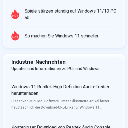
Spiele stürzen ständig auf Windows 11/10 PC
ab
So machen Sie Windows 11 schneller
Industrie-Nachrichten
Updates und Informationen zu PCs und Windows.
Windows 11 Realtek High Definition Audio-Treiber
herunterladen
Dieser von MiniTool Software Limited illustrierte Artikel bietet
hauptsächlich die Download-URL-Links für Windows 11
Audio/Sound-Treiber für verschiedene Motherboards (z.B. Intel,
Nvidia) und verschiedene Computer wie Lenovo, HP, Dell und
Asus.
Kostenloser Download von Realtek Audio Console