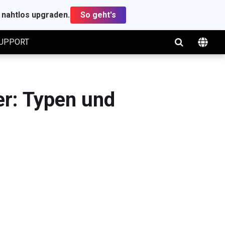
t nahtlos upgraden.
So geht's
UPPORT
er: Typen und