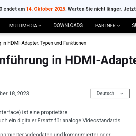
10 endet am
14. Oktober 2025
. Warten Sie nicht länger. Jetz
DOWNLOADS
S
MUITIMEDIA
PARTNER
ng in HDMI-Adapter: Typen und Funktionen
Einführung in HDMI-Adapt
ber 18, 2023
Deutsch
terface) ist eine proprietäre
auch ein digitaler Ersatz für analoge Videostandards.
mprimierter Videodaten und komprimierter oder