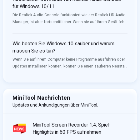
für Windows 10/11
Die Realtek Audio Console funktioniert wie der Realtek HD Audio
Manager, ist aber fortschrittlicher. Wenn sie auf Ihrem Gerät fehlt
oder nicht geöffnet werden kann, können Sie sie herunterladen
oder aktualisieren, um das Problem zu lösen. MiniTool Software
wird Ihnen in diesem Beitrag zeigen, wie Sie die Realtek Audio
Wie booten Sie Windows 10 sauber und warum
Console herunterladen können.
müssen Sie es tun?
Wenn Sie auf Ihrem Computer keine Programme ausführen oder
Updates installieren können, können Sie einen sauberen Neustart
durchführen, um zu versuchen, in Konflikt stehende Dienste zu
finden, die Sie daran hindern, Ihren Computer normal zu
verwenden. In diesem Artikel erfahren Sie, wie Sie Windows 10
sauber booten. Weitere nützliche Informationen finden Sie auf
MiniTool Nachrichten
der MiniTool-Homepage.
Updates und Ankündigungen über MiniTool.
MiniTool Screen Recorder 1.4: Spiel-
Highlights in 60 FPS aufnehmen