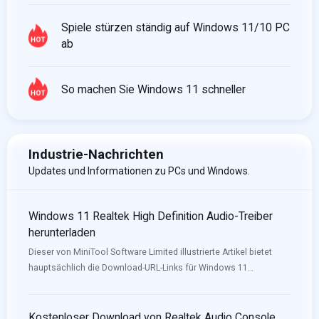
Spiele stürzen ständig auf Windows 11/10 PC
ab
So machen Sie Windows 11 schneller
Industrie-Nachrichten
Updates und Informationen zu PCs und Windows.
Windows 11 Realtek High Definition Audio-Treiber
herunterladen
Dieser von MiniTool Software Limited illustrierte Artikel bietet
hauptsächlich die Download-URL-Links für Windows 11
Audio/Sound-Treiber für verschiedene Motherboards (z.B. Intel,
Nvidia) und verschiedene Computer wie Lenovo, HP, Dell und
Asus.
Kostenloser Download von Realtek Audio Console