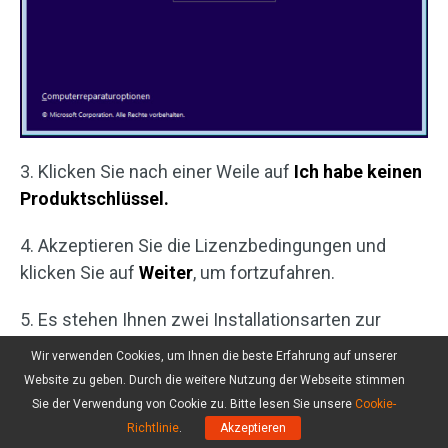
3. Klicken Sie nach einer Weile auf
Ich habe keinen
Produktschlüssel.
4. Akzeptieren Sie die Lizenzbedingungen und
klicken Sie auf
Weiter
, um fortzufahren.
5. Es stehen Ihnen zwei Installationsarten zur
Verfügung. Um Windows 10 auf Windows 11 zu
Wir verwenden Cookies, um Ihnen die beste Erfahrung auf unserer
aktualisieren, können Sie auf die erste Option
Website zu geben. Durch die weitere Nutzung der Webseite stimmen
klicken, um Windows zu installieren und Dateien,
Sie der Verwendung von Cookie zu. Bitte lesen Sie unsere
Cookie-
Einstellungen und Anwendungen beizubehalten.
Richtlinie
.
Akzeptieren