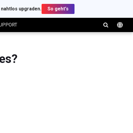
t nahtlos upgraden.
So geht's
UPPORT
 es?