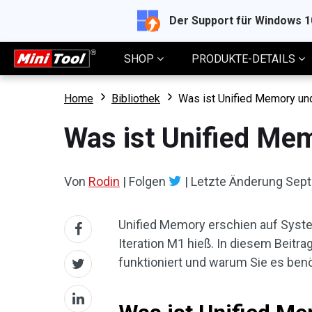
Der Support für Windows 
SHOP
PRODUKTE-DETAILS
Home
Bibliothek
Was ist Unified Memory und
Was ist Unified Mem
Von
Rodin
|
Folgen
|
Letzte Änderung
Sept
Unified Memory erschien auf Syst
Iteration M1 hieß. In diesem Beitra
funktioniert und warum Sie es benö