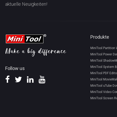
aktuelle Neuigkeiten!
Produkte
MiniTool Partition
MiniTool Power Da
MiniTool ShadowM
MiniTool System B
Follow us
MiniTool PDF Edito
MiniTool MovieMa
MiniTool uTube D
MiniTool Video Co
MiniTool Screen R