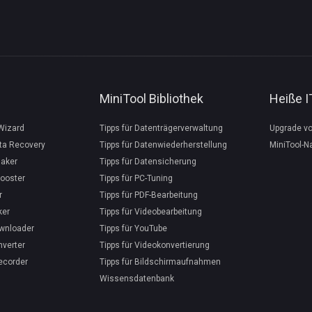
MiniTool Bibliothek
Heiße 
 Wizard
Tipps für Datenträgerverwaltung
Upgrade v
ta Recovery
Tipps für Datenwiederherstellung
MiniTool-N
aker
Tipps für Datensicherung
ooster
Tipps für PC-Tuning
r
Tipps für PDF-Bearbeitung
ker
Tipps für Videobearbeitung
ownloader
Tipps für YouTube
nverter
Tipps für Videokonvertierung
ecorder
Tipps für Bildschirmaufnahmen
Wissensdatenbank