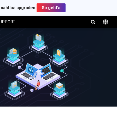
t nahtlos upgraden.
So geht's
UPPORT