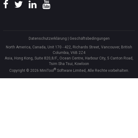
Datenschutzerklärung
|
Geschäftsbedingungen
North America, Canada, Unit 170 - 422, Richards Street, Vancouver, British
Columbia, V6B 2Z4
Asia, Hong Kong, Suite 820,8/F., Ocean Centre, Harbour City, 5 Canton Road,
Tsim Sha Tsui, Kowloon
®
Copyright ©
2026
MiniTool
Software Limited, Alle Rechte vorbehalten.