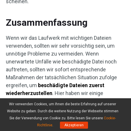
scheinen.
Zusammenfassung
Wenn wir das Laufwerk mit wichtigen Dateien
verwenden, sollten wir sehr vorsichtig sein, um
unnötige Probleme zu vermeiden. Wenn
unerwartete Unfälle wie beschädigte Datei noch
auftreten, sollten wir sofort entsprechende
Maßnahmen der tatsächlichen Situation zufolge
ergreifen, um
beschädigte Dateien zuerst
wiederherzustellen
. Hier haben wir einige
praktischen Lösungen zur Behandlung der
Wir verwenden Cookies, um Ihnen die beste Erfahrung auf unserer
beschädigten Dateien für die Benutzer geboten
Website zu geben. Durch die weitere Nutzung der Webseite stimmen
und die zu beachtenden Dinge zur Vorbeugung
Sie der Verwendung von Cookie zu. Bitte lesen Sie unsere
Cookie-
plötzlicher Unfällen zusammengefasst.
Richtlinie
.
Akzeptieren