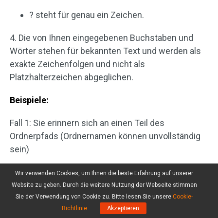
? steht für genau ein Zeichen.
4. Die von Ihnen eingegebenen Buchstaben und
Wörter stehen für bekannten Text und werden als
exakte Zeichenfolgen und nicht als
Platzhalterzeichen abgeglichen.
Beispiele:
Fall 1: Sie erinnern sich an einen Teil des
Ordnerpfads (Ordnernamen können unvollständig
sein)
Wenn Sie sich nicht an den vollständigen
Wir verwenden Cookies, um Ihnen die beste Erfahrung auf unserer
Ordnerpfad erinnern, aber einen Teil eines oder
Website zu geben. Durch die weitere Nutzung der Webseite stimmen
Sie der Verwendung von Cookie zu. Bitte lesen Sie unsere
Cookie-
mehrerer Ordnernamen kennen, können Sie *
Richtlinie
.
Akzeptieren
verwenden, um die fehlenden Zeichen oder Ordner