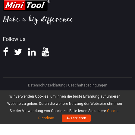
Tipps für Videokonvertierung
Hilfe
Tipps für Bildschirmaufnahmen
Erstattungsrichtlinie
Wissensdatenbank
Follow us
Datenschutzerklärung
|
Geschäftsbedingungen
North America, Canada, Unit 170 - 422, Richards Street, Vancouver, British
Wir verwenden Cookies, um Ihnen die beste Erfahrung auf unserer
Columbia, V6B 2Z4
Website zu geben. Durch die weitere Nutzung der Webseite stimmen
Asia, Hong Kong, Suite 820,8/F., Ocean Centre, Harbour City, 5 Canton Road,
Tsim Sha Tsui, Kowloon
Sie der Verwendung von Cookie zu. Bitte lesen Sie unsere
Cookie-
®
Copyright ©
2026
MiniTool
Software Limited, Alle Rechte vorbehalten.
Richtlinie
.
Akzeptieren