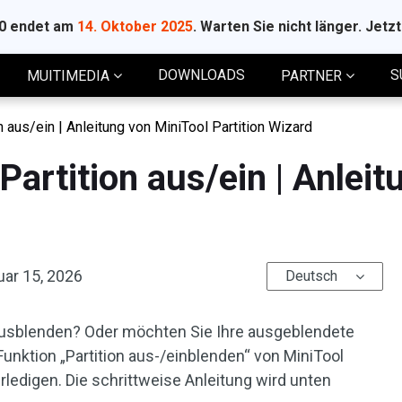
10 endet am
14. Oktober 2025
. Warten Sie nicht länger. Jetz
DOWNLOADS
S
MUITIMEDIA
PARTNER
n aus/ein | Anleitung von MiniTool Partition Wizard
Partition aus/ein | Anlei
uar 15, 2026
Deutsch
 ausblenden? Oder möchten Sie Ihre ausgeblendete
Funktion „Partition aus-/einblenden“ von MiniTool
rledigen. Die schrittweise Anleitung wird unten