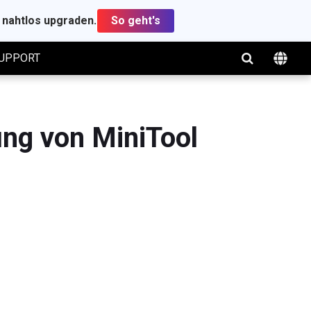
t nahtlos upgraden.
So geht's
UPPORT
tung von MiniTool