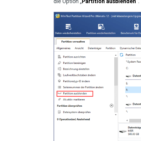
die Option „
Partition ausblenden
“.