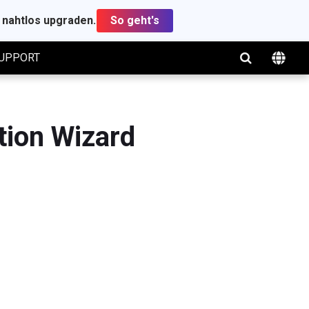
t nahtlos upgraden.
So geht's
UPPORT
tion Wizard