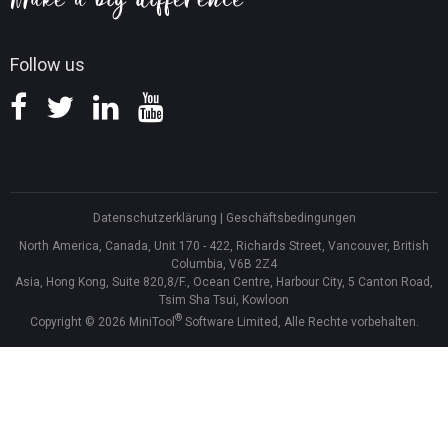
Follow us
Datenschutzerklärung
|
Geschäftsbedingungen
North America, Canada, Unit 170 - 422, Richards Street, Vancouver, British
Columbia, V6B 2Z4
Asia, Hong Kong, Suite 820,8/F., Ocean Centre, Harbour City, 5 Canton Road,
Tsim Sha Tsui, Kowloon
®
Copyright ©
2026
MiniTool
Software Limited, Alle Rechte vorbehalten.