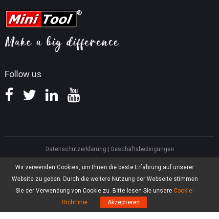
Tipps für YouTube
FAQ
Tipps für Videokonvertierung
Hilfe
Tipps für Bildschirmaufnahmen
Erstattungsrichtlinie
Wissensdatenbank
Follow us
Datenschutzerklärung
|
Geschäftsbedingungen
North America, Canada, Unit 170 - 422, Richards Street, Vancouver, British
Wir verwenden Cookies, um Ihnen die beste Erfahrung auf unserer
Columbia, V6B 2Z4
Website zu geben. Durch die weitere Nutzung der Webseite stimmen
Asia, Hong Kong, Suite 820,8/F., Ocean Centre, Harbour City, 5 Canton Road,
Tsim Sha Tsui, Kowloon
Sie der Verwendung von Cookie zu. Bitte lesen Sie unsere
Cookie-
®
Copyright ©
2026
MiniTool
Software Limited, Alle Rechte vorbehalten.
Richtlinie
.
Akzeptieren