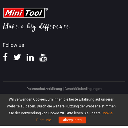
MiniTool Screen Recorder
Tipps für YouTube
FAQ
Tipps für Videokonvertierung
Hilfe
Tipps für Bildschirmaufnahmen
Erstattungsrichtlinie
Wissensdatenbank
Follow us
Datenschutzerklärung
|
Geschäftsbedingungen
North America, Canada, Unit 170 - 422, Richards Street, Vancouver, British
Wir verwenden Cookies, um Ihnen die beste Erfahrung auf unserer
Columbia, V6B 2Z4
Website zu geben. Durch die weitere Nutzung der Webseite stimmen
Asia, Hong Kong, Suite 820,8/F., Ocean Centre, Harbour City, 5 Canton Road,
Tsim Sha Tsui, Kowloon
Sie der Verwendung von Cookie zu. Bitte lesen Sie unsere
Cookie-
®
Copyright ©
2026
MiniTool
Software Limited, Alle Rechte vorbehalten.
Richtlinie
.
Akzeptieren