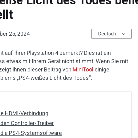
iße Licht des Todes beh
llt
ber 25, 2024
Deutsch
 auf Ihrer Playstation 4 bemerkt? Dies ist ein
ass etwas mit Ihrem Gerät nicht stimmt. Wenn Sie mit
zeigt Ihnen dieser Beitrag von
MiniTool
einige
lems „PS4-weißes Licht des Todes“.
die HDMI-Verbindung
 den Controller-Treiber
ie die PS4-Systemsoftware