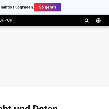
t nahtlos upgraden.
So geht's
UPPORT