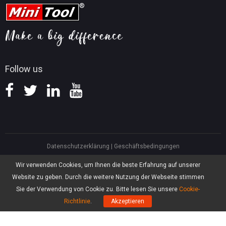
FAQ
Tipps für Videokonvertierung
Hilfe
Tipps für Bildschirmaufnahmen
Erstattungsrichtlinie
Wissensdatenbank
Follow us
Datenschutzerklärung
|
Geschäftsbedingungen
North America, Canada, Unit 170 - 422, Richards Street, Vancouver, British
Wir verwenden Cookies, um Ihnen die beste Erfahrung auf unserer
Columbia, V6B 2Z4
Website zu geben. Durch die weitere Nutzung der Webseite stimmen
Asia, Hong Kong, Suite 820,8/F., Ocean Centre, Harbour City, 5 Canton Road,
Tsim Sha Tsui, Kowloon
Sie der Verwendung von Cookie zu. Bitte lesen Sie unsere
Cookie-
®
Copyright ©
2026
MiniTool
Software Limited, Alle Rechte vorbehalten.
Richtlinie
.
Akzeptieren