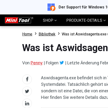
Der Support für Windows 
SHOP
PRODUKTE-DETAILS
Home
Bibliothek
Was ist Aswidsagenta.exe u
Was ist Aswidsagent
Von
Penny
|
Folgen
|
Letzte Änderung
Febr
Aswidsagenta.exe befindet sich in 
Systemdatei. Tatsächlich gehört si
sondern ist eine Datei, die von ei
Hier finden Sie weitere Details dazu