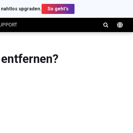
t nahtlos upgraden.
So geht's
UPPORT
 entfernen?