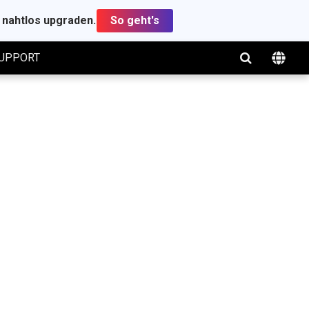
t nahtlos upgraden.
So geht's
UPPORT