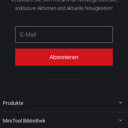
exklusive Aktionen und aktuelle Neuigkeiten!
Produkte
MiniTool Partition Wizard
MiniTool Bibliothek
MiniTool Power Data Recovery