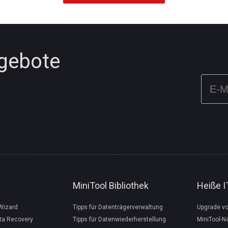
ngebote
MiniTool Bibliothek
Heiße 
 Wizard
Tipps für Datenträgerverwaltung
Upgrade v
ta Recovery
Tipps für Datenwiederherstellung
MiniTool-N