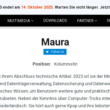
10 endet am
14. Oktober 2025
. Warten Sie nicht länger. Jetz
DOWNLOADS
S
MUITIMEDIA
PARTNER
Maura
Follow Us
Position:
Kolumnistin
t ihrem Abschluss technische Artikel. 2023 ist sie der Min
d Datenträgerverwaltung, Datensicherung und Datenwied
sches Wissen, um Benutzern weitere gute und praktisch
bieten. Neben der Kenntnis über Computer-Tricks intere
ederländisch. Sie hört auch gerne Kpop und ihre liebsten