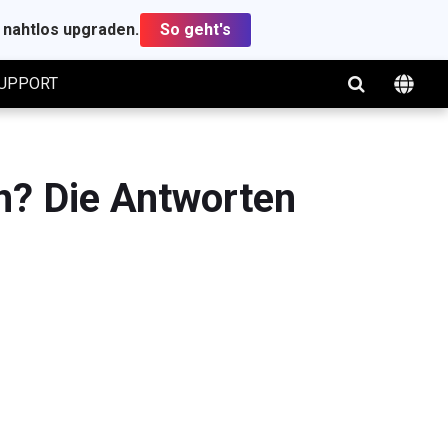
t nahtlos upgraden.
So geht's
UPPORT
en? Die Antworten