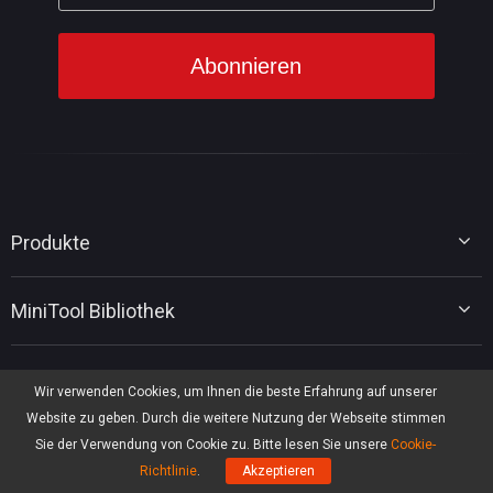
Produkte
MiniTool Partition Wizard
MiniTool Bibliothek
MiniTool Power Data Recovery
MiniTool ShadowMaker
Tipps für Datenträgerverwaltung
MiniTool System Booster
Heiße IT-Lösungen
Tipps für Datenwiederherstellung
Wir verwenden Cookies, um Ihnen die beste Erfahrung auf unserer
MiniTool PDF Editor
Tipps für Datensicherung
Website zu geben. Durch die weitere Nutzung der Webseite stimmen
MiniTool MovieMaker
Upgrade von Windows 10 auf Windows 11
Tipps für PC-Tuning
Support
Sie der Verwendung von Cookie zu. Bitte lesen Sie unsere
Cookie-
MiniTool uTube Downloader
MiniTool-Nachrichtencenter
Tipps für PDF-Bearbeitung
Richtlinie
.
Akzeptieren
MiniTool Video Converter
Tipps für Videobearbeitung