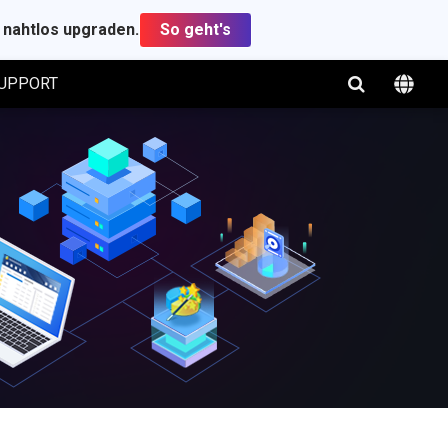
t nahtlos upgraden.
So geht's
UPPORT