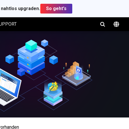
t nahtlos upgraden.
So geht's
UPPORT
 vorhanden