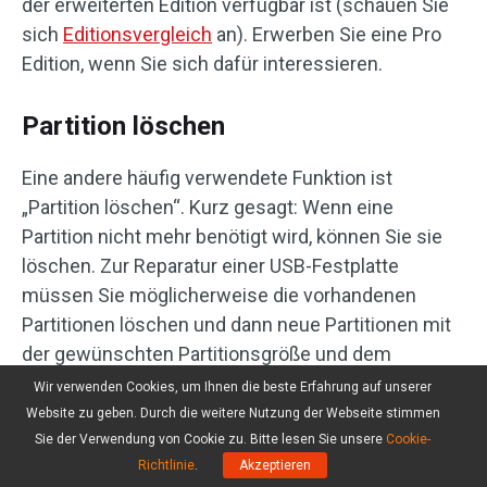
der erweiterten Edition verfügbar ist (schauen Sie
sich
Editionsvergleich
an). Erwerben Sie eine Pro
Edition, wenn Sie sich dafür interessieren.
Partition löschen
Eine andere häufig verwendete Funktion ist
„Partition löschen“. Kurz gesagt: Wenn eine
Partition nicht mehr benötigt wird, können Sie sie
löschen. Zur Reparatur einer USB-Festplatte
müssen Sie möglicherweise die vorhandenen
Partitionen löschen und dann neue Partitionen mit
der gewünschten Partitionsgröße und dem
gewünschten Dateisystem erstellen.
Wir verwenden Cookies, um Ihnen die beste Erfahrung auf unserer
Website zu geben. Durch die weitere Nutzung der Webseite stimmen
MiniTool Partition Wizard Kostenlos macht das
Sie der Verwendung von Cookie zu. Bitte lesen Sie unsere
Cookie-
Löschen von Partitionen einfach. Lesen Sie die
Richtlinie
.
Akzeptieren