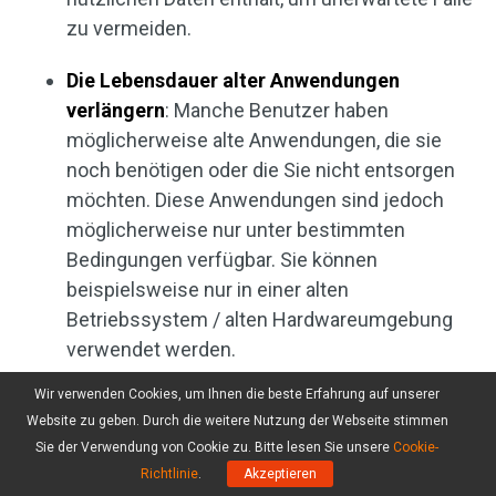
zu vermeiden.
Die Lebensdauer alter Anwendungen
verlängern
: Manche Benutzer haben
möglicherweise alte Anwendungen, die sie
noch benötigen oder die Sie nicht entsorgen
möchten. Diese Anwendungen sind jedoch
möglicherweise nur unter bestimmten
Bedingungen verfügbar. Sie können
beispielsweise nur in einer alten
Betriebssystem / alten Hardwareumgebung
verwendet werden.
Wir verwenden Cookies, um Ihnen die beste Erfahrung auf unserer
Alles in allem hat die virtuelle Maschine viele
Website zu geben. Durch die weitere Nutzung der Webseite stimmen
Vorteile, wie einfache Wartung, hervorragende
Sie der Verwendung von Cookie zu. Bitte lesen Sie unsere
Cookie-
Verfügbarkeit und einfache Wiederherstellung.
Richtlinie
.
Akzeptieren