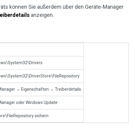
räts können Sie außerdem über den Geräte-Manager
eiberdetails
anzeigen.
ows\System32\Drivers
ows\System32\DriverStore\FileRepository
Manager → Eigenschaften → Treiberdetails
Manager oder Windows Update
ore\FileRepository sichern