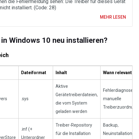
nen die Fehlermeldung sehen: Die Treiber für dieses Gerät
icht installiert. (Code: 28)
MEHR LESEN
 in Windows 10 neu installieren?
eich
Dateiformat
Inhalt
Wann relevant
Aktive
Fehlerdiagnose,
Gerätetreiberdateien,
vers
.sys
manuelle
die vom System
Treiberzuordnung
geladen werden
Treiber-Repository
Backup,
.inf (+
für die Installation
Neuinstallation,
verStore
Unterordner