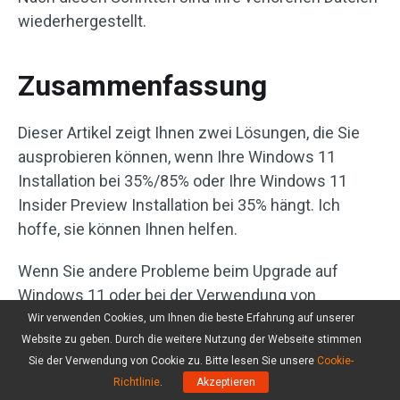
wiederhergestellt.
Zusammenfassung
Dieser Artikel zeigt Ihnen zwei Lösungen, die Sie
ausprobieren können, wenn Ihre Windows 11
Installation bei 35%/85% oder Ihre Windows 11
Insider Preview Installation bei 35% hängt. Ich
hoffe, sie können Ihnen helfen.
Wenn Sie andere Probleme beim Upgrade auf
Windows 11 oder bei der Verwendung von
Windows 11 haben, können Sie uns dies in den
Wir verwenden Cookies, um Ihnen die beste Erfahrung auf unserer
Website zu geben. Durch die weitere Nutzung der Webseite stimmen
Kommentaren mitteilen. Sie können auch eine E-
Sie der Verwendung von Cookie zu. Bitte lesen Sie unsere
Cookie-
Mail an
support@minitool.com
senden, um uns das
Richtlinie
.
Akzeptieren
Problem mitzuteilen, das Sie beheben möchten.