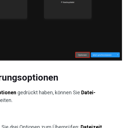
erungsoptionen
ptionen
gedrückt haben, können Sie
Datei-
eiten.
Sie drei Optionen zum Überprüfen:
Dateizeit
,