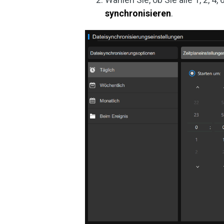
synchronisieren
.