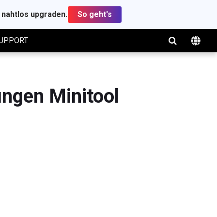
t nahtlos upgraden.
So geht's
UPPORT
ungen Minitool