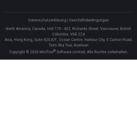
Datenschutzerklärung
|
Geschäftsbedingungen
North America, Canada, Unit 170 - 422, Richards Street, Vancouver, British
Columbia, V6B 2Z4
Asia, Hong Kong, Suite 820,8/F., Ocean Centre, Harbour City, 5 Canton Road,
Tsim Sha Tsui, Kowloon
®
Copyright ©
2026
MiniTool
Software Limited, Alle Rechte vorbehalten.