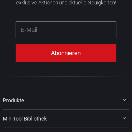
exklusive Aktionen und aktuelle Neuigkeiten!
Produkte
MiniTool Partition Wizard
MiniTool Bibliothek
MiniTool Power Data Recovery
MiniTool ShadowMaker
Tipps für Datenträgerverwaltung