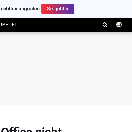
t nahtlos upgraden.
So geht's
UPPORT