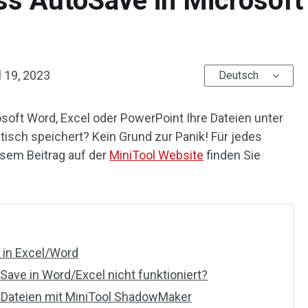
s AutoSave in Microsoft 
l 19, 2023
Deutsch
soft Word, Excel oder PowerPoint Ihre Dateien unter
sch speichert? Kein Grund zur Panik! Für jedes
esem Beitrag auf der
MiniTool Website
finden Sie
t in Excel/Word
ave in Word/Excel nicht funktioniert?
e Dateien mit MiniTool ShadowMaker