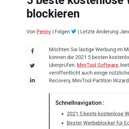
5 beste kostenlose 
blockieren
Von
Penny
|
Folgen
|
Letzte Änderung
Janu
Möchten Sie lästige Werbung im M
können die 2021 5 besten kostenlo
überprüfen.
MiniTool Software
, bi
veröffentlicht auch einige nützlic
Recovery, MiniTool Partition Wiza
Schnellnavigation :
2021 5 beste kostenlose W
Bester Werbeblocker für E