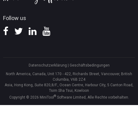
Follow us
Datenschutzerklärung
|
Geschäftsbedingungen
North America, Canada, Unit 170 - 422, Richards Street, Vancouver, British
Columbia, V6B 2Z4
Asia, Hong Kong, Suite 820,8/F., Ocean Centre, Harbour City, 5 Canton Road,
Tsim Sha Tsui, Kowloon
®
Copyright ©
2026
MiniTool
Software Limited, Alle Rechte vorbehalten.