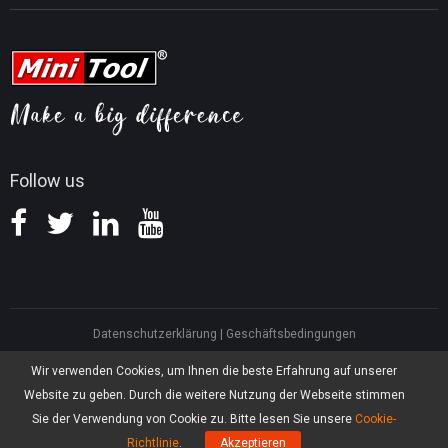
MiniTool Video Converter
Tipps für Videobearbeitung
MiniTool Kontaktieren
MiniTool Screen Recorder
Tipps für YouTube
FAQ
Tipps für Videokonvertierung
Hilfe
Tipps für Bildschirmaufnahmen
Erstattungsrichtlinie
Wissensdatenbank
Follow us
Datenschutzerklärung
|
Geschäftsbedingungen
North America, Canada, Unit 170 - 422, Richards Street, Vancouver, British
Wir verwenden Cookies, um Ihnen die beste Erfahrung auf unserer
Columbia, V6B 2Z4
Website zu geben. Durch die weitere Nutzung der Webseite stimmen
Asia, Hong Kong, Suite 820,8/F., Ocean Centre, Harbour City, 5 Canton Road,
Tsim Sha Tsui, Kowloon
Sie der Verwendung von Cookie zu. Bitte lesen Sie unsere
Cookie-
®
Copyright ©
2026
MiniTool
Software Limited, Alle Rechte vorbehalten.
Richtlinie
.
Akzeptieren