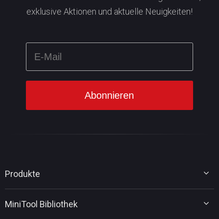
exklusive Aktionen und aktuelle Neuigkeiten!
Produkte
MiniTool Partition Wizard
MiniTool Bibliothek
MiniTool Power Data Recovery
MiniTool ShadowMaker