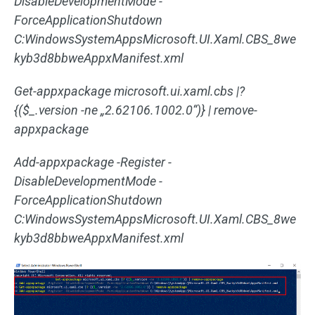
DisableDevelopmentMode -
ForceApplicationShutdown
C:WindowsSystemAppsMicrosoft.UI.Xaml.CBS_8we
kyb3d8bbweAppxManifest.xml
Get-appxpackage microsoft.ui.xaml.cbs |?
{($_.version -ne „2.62106.1002.0“)} | remove-
appxpackage
Add-appxpackage -Register -
DisableDevelopmentMode -
ForceApplicationShutdown
C:WindowsSystemAppsMicrosoft.UI.Xaml.CBS_8we
kyb3d8bbweAppxManifest.xml