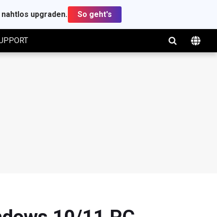
t nahtlos upgraden.
So geht's
UPPORT