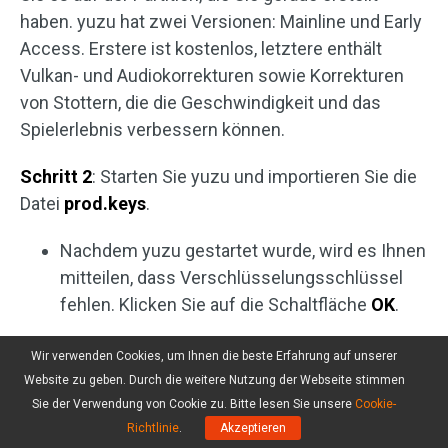
haben. yuzu hat zwei Versionen: Mainline und Early
Access. Erstere ist kostenlos, letztere enthält
Vulkan- und Audiokorrekturen sowie Korrekturen
von Stottern, die die Geschwindigkeit und das
Spielerlebnis verbessern können.
Schritt 2
: Starten Sie yuzu und importieren Sie die
Datei
prod.keys
.
Nachdem yuzu gestartet wurde, wird es Ihnen
mitteilen, dass Verschlüsselungsschlüssel
fehlen. Klicken Sie auf die Schaltfläche
OK
.
Klicken Sie dann auf
Nein
, wenn Sie gefragt
Wir verwenden Cookies, um Ihnen die beste Erfahrung auf unserer
werden, ob Sie Nutzungsdaten freigeben
Website zu geben. Durch die weitere Nutzung der Webseite stimmen
möchten.
Sie der Verwendung von Cookie zu. Bitte lesen Sie unsere
Cookie-
Richtlinie
.
Akzeptieren