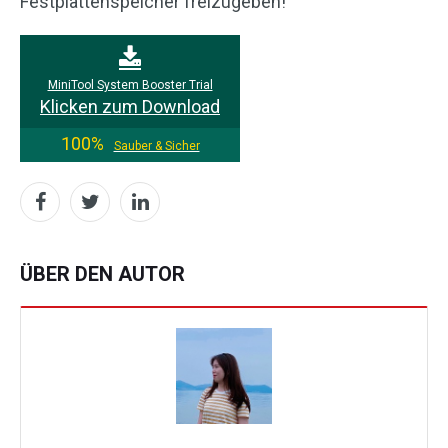
Festplattenspeicher freizugeben!
MiniTool System Booster Trial
Klicken zum Download
100%
Sauber & Sicher
ÜBER DEN AUTOR