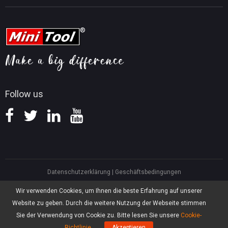
MiniTool Video Converter
Tipps für Videobearbeitung
MiniTool Kontaktieren
MiniTool Screen Recorder
Tipps für YouTube
FAQ
Tipps für Videokonvertierung
Hilfe
Tipps für Bildschirmaufnahmen
Erstattungsrichtlinie
Wissensdatenbank
Follow us
Datenschutzerklärung
|
Geschäftsbedingungen
North America, Canada, Unit 170 - 422, Richards Street, Vancouver, British
Wir verwenden Cookies, um Ihnen die beste Erfahrung auf unserer
Columbia, V6B 2Z4
Website zu geben. Durch die weitere Nutzung der Webseite stimmen
Asia, Hong Kong, Suite 820,8/F., Ocean Centre, Harbour City, 5 Canton Road,
Tsim Sha Tsui, Kowloon
Sie der Verwendung von Cookie zu. Bitte lesen Sie unsere
Cookie-
®
Copyright ©
2026
MiniTool
Software Limited, Alle Rechte vorbehalten.
Richtlinie
.
Akzeptieren