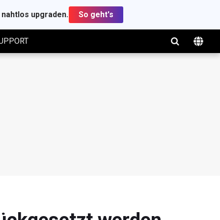
t nahtlos upgraden.
So geht's
UPPORT