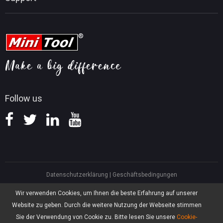
MiniTool-Nachrichtencenter
Tipps für PDF-Bearbeitung
MiniTool Video Converter
Tipps für Videobearbeitung
MiniTool Kontaktieren
MiniTool Screen Recorder
Tipps für YouTube
FAQ
Tipps für Videokonvertierung
Hilfe
Tipps für Bildschirmaufnahmen
Erstattungsrichtlinie
Wissensdatenbank
Follow us
Datenschutzerklärung
|
Geschäftsbedingungen
North America, Canada, Unit 170 - 422, Richards Street, Vancouver, British
Wir verwenden Cookies, um Ihnen die beste Erfahrung auf unserer
Columbia, V6B 2Z4
Website zu geben. Durch die weitere Nutzung der Webseite stimmen
Asia, Hong Kong, Suite 820,8/F., Ocean Centre, Harbour City, 5 Canton Road,
Tsim Sha Tsui, Kowloon
Sie der Verwendung von Cookie zu. Bitte lesen Sie unsere
Cookie-