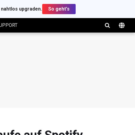
t nahtlos upgraden.
So geht's
UPPORT