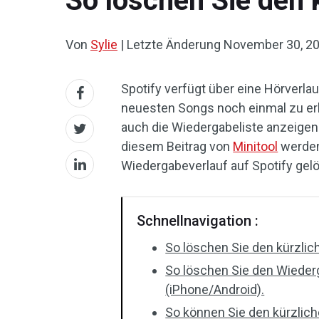
So löschen Sie den 
Von
Sylie
|
Letzte Änderung
November 30, 2
Spotify verfügt über eine Hörverla
neuesten Songs noch einmal zu erl
auch die Wiedergabeliste anzeigen
diesem Beitrag von
Minitool
werden
Wiedergabeverlauf auf Spotify gel
Schnellnavigation :
So löschen Sie den kürzlic
So löschen Sie den Wiederg
(iPhone/Android).
So können Sie den kürzlich