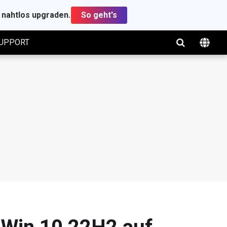
t nahtlos upgraden.
So geht's
UPPORT