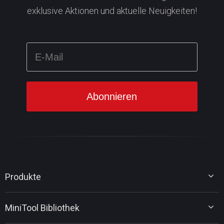
exklusive Aktionen und aktuelle Neuigkeiten!
Produkte
MiniTool Partition Wizard
MiniTool Bibliothek
MiniTool Power Data Recovery
MiniTool ShadowMaker