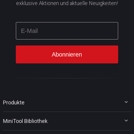
exklusive Aktionen und aktuelle Neuigkeiten!
Produkte
MiniTool Partition Wizard
MiniTool Bibliothek
MiniTool Power Data Recovery
MiniTool ShadowMaker
Tipps für Datenträgerverwaltung