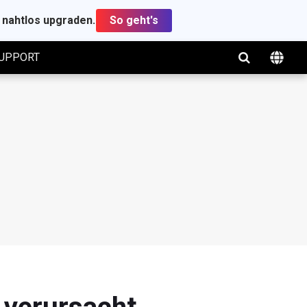
t nahtlos upgraden.
So geht's
UPPORT