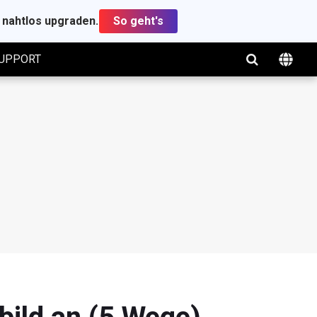
t nahtlos upgraden.
So geht's
UPPORT