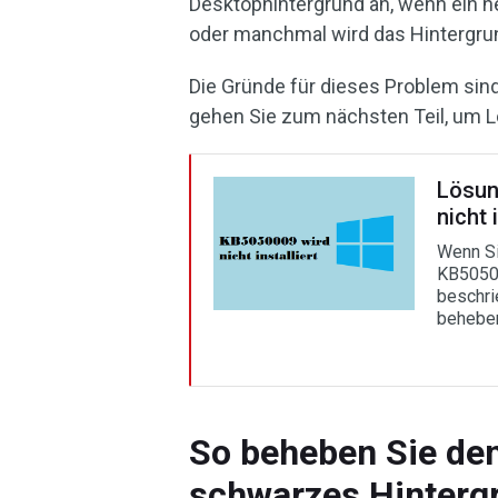
Desktophintergrund an, wenn ein n
oder manchmal wird das Hintergru
Die Gründe für dieses Problem sind
gehen Sie zum nächsten Teil, um L
Lösun
nicht 
Wenn S
KB50500
beschri
behebe
So beheben Sie de
schwarzes Hinterg