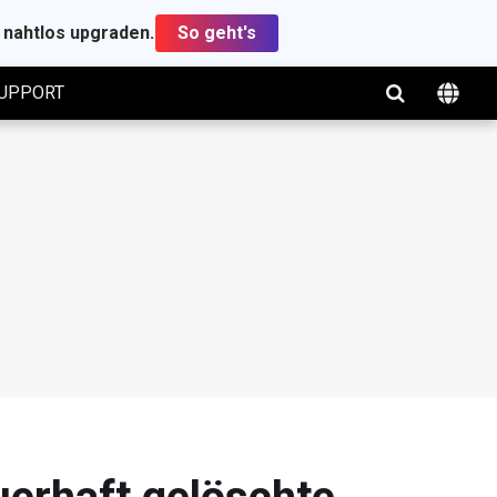
t nahtlos upgraden.
So geht's
UPPORT